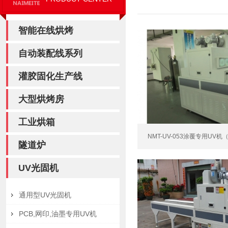
智能在线烘烤
自动装配线系列
灌胶固化生产线
大型烘烤房
工业烘箱
NMT-UV-053涂覆专用UV机
隧道炉
UV光固机
通用型UV光固机
PCB,网印,油墨专用UV机