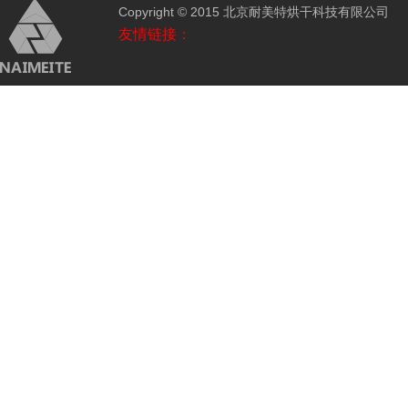
Copyright © 2015 北京耐美特烘干科技有限公
友情链接：