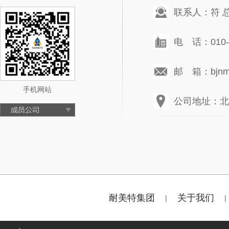
联系人：符 
电 话：010-6
邮 箱：bjnmt
手机网站
公司地址：北
耐美特集团
关于我们
|
|