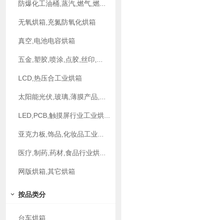
防爆化工油桶,蒸汽,燃气,燃...
无氧烘箱,充氮防氧化烘箱
真空,电池电容烘箱
五金,塑胶,喷涂,点胶,丝印,...
LCD,热压合工业烘箱
太阳能光伏,玻璃,薄膜产品,...
LED,PCB,触摸屏行业工业烘...
亚克力板,饰品,化妆品工业...
医疗,制药,药材,食品行业烘...
网版烘箱,其它烘箱
按品类分
台车烘箱