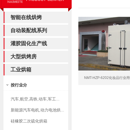
智能在线烘烤
自动装配线系列
灌胶固化生产线
大型烘烤房
工业烘箱
NMT-HZP-6202化妆品行业用
按行业分
汽车,航空,高铁,动车,军工...
新能源汽车电机,动力电池烘...
硅橡胶二次硫化烘箱