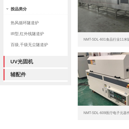
按品类分
热风循环隧道炉
IR型,红外线隧道炉
NMT-SDL-601食品行业11
百级,千级无尘隧道炉
UV光固机
辅配件
NMT-SDL-609医疗电子元器