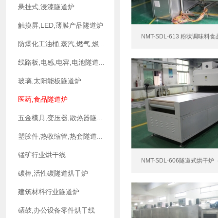
悬挂式,浸漆隧道炉
触摸屏,LED,薄膜产品隧道炉
NMT-SDL-613 粉状调味料食
防爆化工油桶,蒸汽,燃气,燃...
线路板,电感,电容,电池隧道...
玻璃,太阳能板隧道炉
医药,食品隧道炉
五金模具,变压器,散热器隧...
塑胶件,热收缩管,热套隧道...
锰矿行业烘干线
NMT-SDL-606隧道式烘干
碳棒,活性碳隧道烘干炉
建筑材料行业隧道炉
硒鼓,办公设备零件烘干线