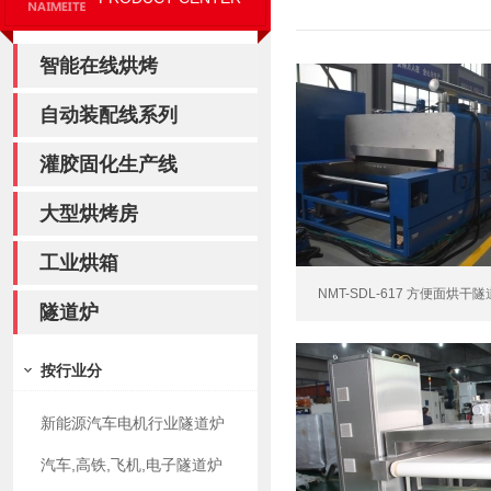
智能在线烘烤
自动装配线系列
灌胶固化生产线
大型烘烤房
工业烘箱
NMT-SDL-617 方便面烘干隧
隧道炉
按行业分
新能源汽车电机行业隧道炉
汽车,高铁,飞机,电子隧道炉