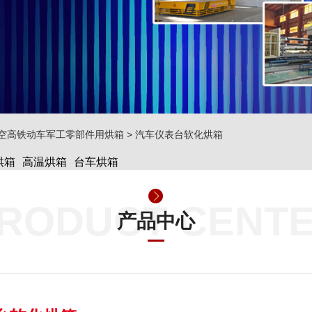
空高铁动车军工零部件用烘箱
>
汽车仪表台软化烘箱
烘箱
高温烘箱
台车烘箱
RODUCT CENT
产品中心