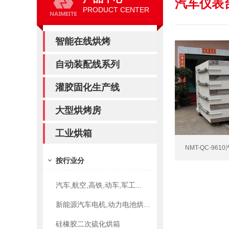
汽车仪表
PRODUCT CENTER
智能在线烘烤
自动装配线系列
灌胶固化生产线
大型烘烤房
工业烘箱
NMT-QC-96
按行业分
汽车,航空,高铁,动车,军工...
新能源汽车电机,动力电池烘...
硅橡胶二次硫化烘箱