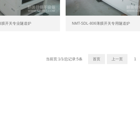
07薄膜开关专业隧道炉
NMT-SDL-806薄膜开关专用隧道炉
当前页:1/1/总记录:5条
首页
上一页
1