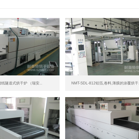
3滤纸隧道式烘干炉 （瑞安...
NMT-SDL-812铝箔,卷料,薄膜的涂覆烘干..