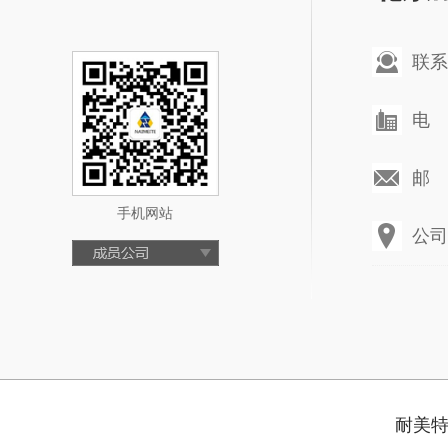
联系
电 话
邮 箱
手机网站
公司
耐美