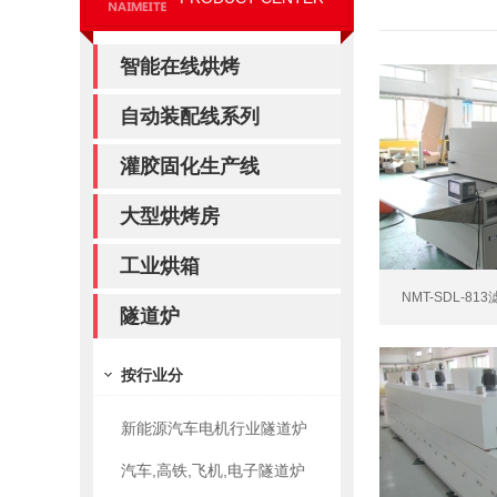
智能在线烘烤
自动装配线系列
灌胶固化生产线
大型烘烤房
工业烘箱
NMT-SDL-81
隧道炉
按行业分
新能源汽车电机行业隧道炉
汽车,高铁,飞机,电子隧道炉