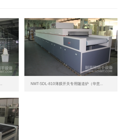
.
NMT-SDL-810薄膜开关专用隧道炉（华意...