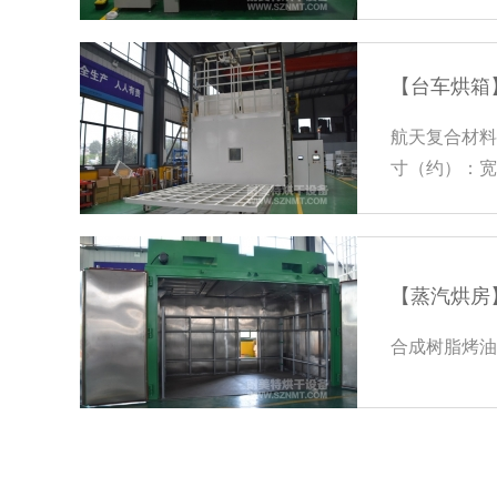
+180℃；
【台车烘箱
航天复合材料台
寸（约）：宽4
200-250℃
【蒸汽烘房