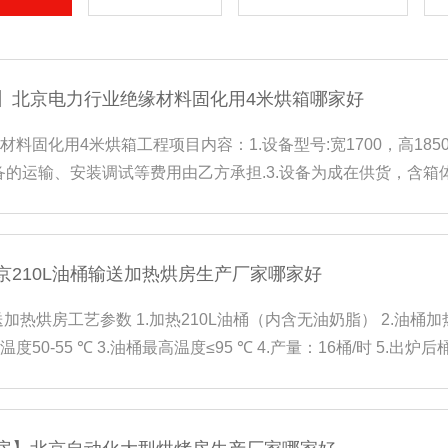
】北京电力行业绝缘材料固化用4米烘箱哪家好
料固化用4米烘箱工程项目内容：1.设备型号:宽1700，高1850，
.设备的运输、安装调试等费用由乙方承担.3.设备为成在供货，含
胶盘、排风系统、电加热系统、温控系统等.
京210L油桶输送加热烘房生产厂家哪家好
送加热烘房工艺参数 1.加热210L油桶（内含无油奶脂） 2.油桶加热
度50-55 ℃ 3.油桶最高温度≤95 ℃ 4.产量：16桶/时 5.出
需清洁