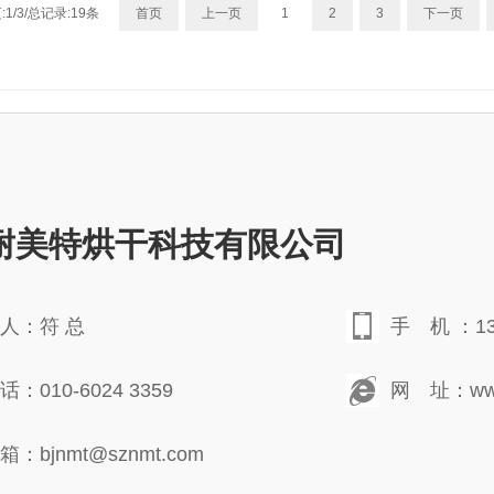
1/3/总记录:19条
首页
上一页
1
2
3
下一页
耐美特烘干科技有限公司
人：符 总
手 机 ：138
：010-6024 3359
网 址：www.
：bjnmt@sznmt.com