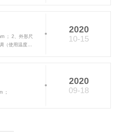
2020
m ； 2、外形尺
10-15
℃可调（使用温度约
2020
09-18
合成树脂烤油桶蒸汽烘房主要技术参数 内胆尺寸：D2700*W5000*H3300mm ；