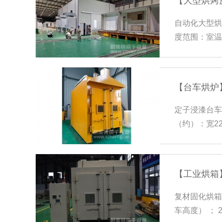
【大型烘烤
自动化大型烘烤
度范围：室温
【台车烘炉
定子浸漆台车烘
（约）：宽22
+200℃可调
【工业烘箱
复材固化烘箱全
车高度） ； 