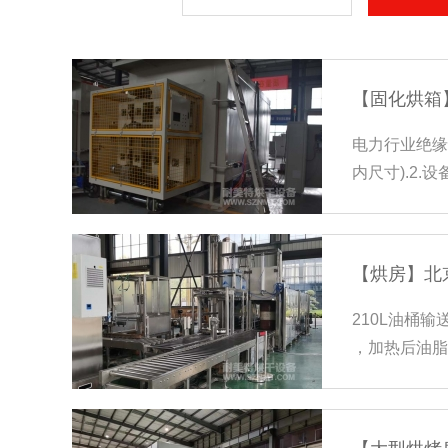
【固化烘箱
电力行业绝缘材
内尺寸).2
品放置架、接
【烘房】北
210L油桶输
，加热后油脂温
6.炉内底部