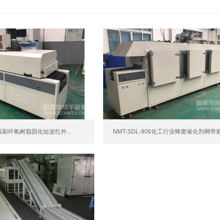
07碳刷环氧树脂固化短波红外...
NMT-SDL-906化工行业蜂窝催化剂网带煅.