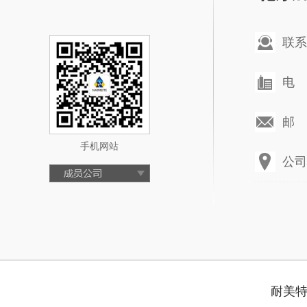
联系
电 话
邮 箱
手机网站
公司
耐美