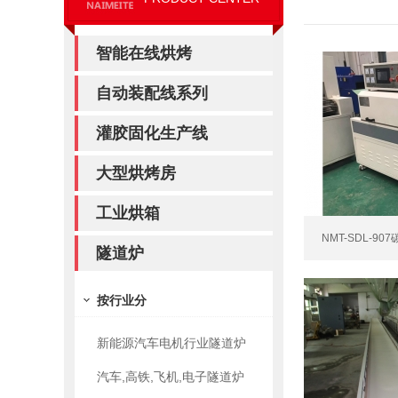
智能在线烘烤
自动装配线系列
灌胶固化生产线
大型烘烤房
工业烘箱
NMT-SDL-9
隧道炉
按行业分
新能源汽车电机行业隧道炉
汽车,高铁,飞机,电子隧道炉